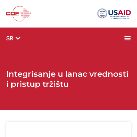
SQ
SR
EN
Integrisanje u lanac vrednosti
i pristup tržištu