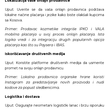
Lokalizacija vaše onlajn prodavnice
Uput: Uverite se da vaša onlajn prodavnica podržava
lokalne načine plaćanja i jezike kako biste olakšali kupcima
sa Kosova.
Primer: Prodavac kozmetike integriše IPKO i VALA
mobilna plaćanja u svoj proces onlajn plaćanja. Ista
logika vredi i za integraciju drugih popularnih opcija
plaćanja kao što su Paysera i IBAS.
Iskorišćavanje društvenih medija
Uput: Koristite platforme društvenih medija da usmerite
promet na svoju onlajn prodavnicu.
Primer: Lokalna prodavnica organske hrane koristi
Instagram za predstavljanje novih proizvoda i nudi
kodove za popust sledbenicima.
Logistika i dostava
Uput: Osigurajte neometani logistički lanac i brzu isporuku