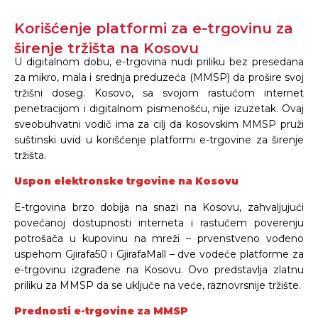
Korišćenje platformi za e-trgovinu za
širenje tržišta na Kosovu
U digitalnom dobu, e-trgovina nudi priliku bez presedana
za mikro, mala i srednja preduzeća (MMSP) da prošire svoj
tržišni doseg. Kosovo, sa svojom rastućom internet
penetracijom i digitalnom pismenošću, nije izuzetak. Ovaj
sveobuhvatni vodič ima za cilj da kosovskim MMSP pruži
suštinski uvid u korišćenje platformi e-trgovine za širenje
tržišta.
Uspon elektronske trgovine na Kosovu
E-trgovina brzo dobija na snazi ​​na Kosovu, zahvaljujući
povećanoj dostupnosti interneta i rastućem poverenju
potrošača u kupovinu na mreži – prvenstveno vođeno
uspehom Gjirafa50 i GjirafaMall – dve vodeće platforme za
e-trgovinu izgrađene na Kosovu. Ovo predstavlja zlatnu
priliku za MMSP da se uključe na veće, raznovrsnije tržište.
Prednosti e-trgovine za MMSP