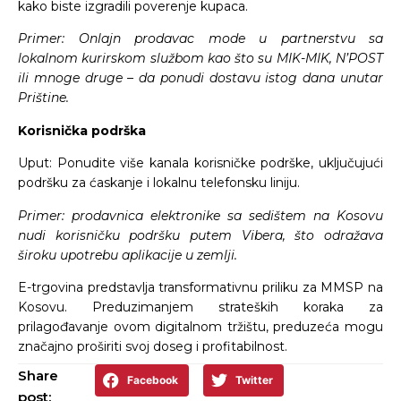
kako biste izgradili poverenje kupaca.
Primer: Onlajn prodavac mode u partnerstvu sa
lokalnom kurirskom službom kao što su MIK-MIK, N’POST
ili mnoge druge – da ponudi dostavu istog dana unutar
Prištine.
Korisnička podrška
Uput: Ponudite više kanala korisničke podrške, uključujući
podršku za ćaskanje i lokalnu telefonsku liniju.
Primer: prodavnica elektronike sa sedištem na Kosovu
nudi korisničku podršku putem Vibera, što odražava
široku upotrebu aplikacije u zemlji.
E-trgovina predstavlja transformativnu priliku za MMSP na
Kosovu. Preduzimanjem strateških koraka za
prilagođavanje ovom digitalnom tržištu, preduzeća mogu
značajno proširiti svoj doseg i profitabilnost.
Share
Facebook
Twitter
post: