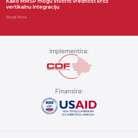
Kako MMSP mogu stvoriti vrednost kroz
vertikalnu integraciju
Read More
Implementira:
Finansira: