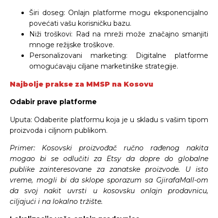
Širi doseg: Onlajn platforme mogu eksponencijalno
povećati vašu korisničku bazu.
Niži troškovi: Rad na mreži može značajno smanjiti
mnoge režijske troškove.
Personalizovani marketing: Digitalne platforme
omogućavaju ciljane marketinške strategije.
Najbolje prakse za MMSP na Kosovu
Odabir prave platforme
Uputa: Odaberite platformu koja je u skladu s vašim tipom
proizvoda i ciljnom publikom.
Primer: Kosovski proizvođač ručno rađenog nakita
mogao bi se odlučiti za Etsy da dopre do globalne
publike zainteresovane za zanatske proizvode. U isto
vreme, mogli bi da sklope sporazum sa GjirafaMall-om
da svoj nakit uvrsti u kosovsku onlajn prodavnicu,
ciljajući i na lokalno tržište.