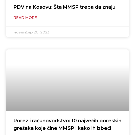
PDV na Kosovu: Šta MMSP treba da znaju
READ MORE
новембар 20, 2023
Porez i računovodstvo: 10 najvećih poreskih
grešaka koje čine MMSP i kako ih izbeći