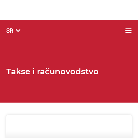
SQ
SR
EN
Takse i računovodstvo