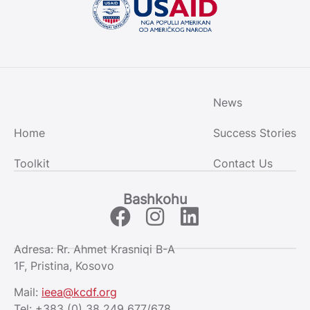
News
Home
Success Stories
Toolkit
Contact Us
Bashkohu
Adresa: Rr. Ahmet Krasniqi B-A
1F, Pristina, Kosovo
Mail:
ieea@kcdf.org
Tel: +383 (0) 38 249 677/678