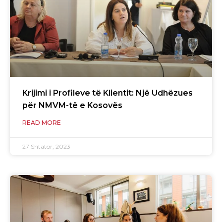
Krijimi i Profileve të Klientit: Një Udhëzues
për NMVM-të e Kosovës
READ MORE
27 Shtator, 2023