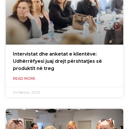
Intervistat dhe anketat e klientëve:
Udhërrëfyesi juaj drejt përshtatjes së
produktit në treg
READ MORE
24 Nëntor, 2023